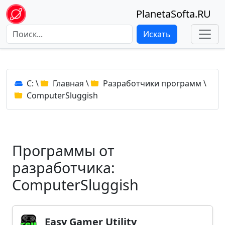
PlanetaSofta.RU
Искать
C:
\
Главная
\
Разработчики программ
\
ComputerSluggish
Программы от
разработчика:
ComputerSluggish
Easy Gamer Utility