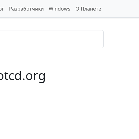
ог
Разработчики
Windows
О Планете
tcd.org