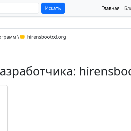
Искать
Главная
Бл
ограмм
\
hirensbootcd.org
зработчика: hirensboo