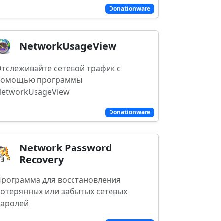
Donationware
NetworkUsageView
тслеживайте сетевой трафик с
помощью программы
NetworkUsageView
Donationware
Network Password
Recovery
Программа для восстановления
отерянных или забытых сетевых
паролей