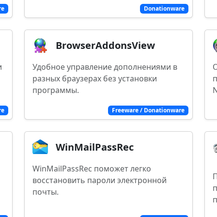
re
Donationware
BrowserAddonsView
и
Удобное управление дополнениями в
О
разных браузерах без установки
программы.
re
Freeware / Donationware
WinMailPassRec
WinMailPassRec поможет легко
восстановить пароли электронной
п
почты.