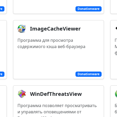
re
Donationware
ImageCacheViewer
Программа для просмотра
П
содержимого кэша веб-браузера
M
re
Donationware
WinDefThreatsView
Программа позволяет просматривать
Б
и управлять оповещениями от