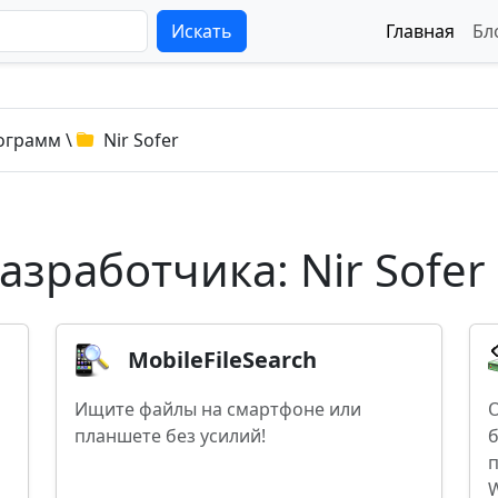
Искать
Главная
Бл
ограмм
\
Nir Sofer
зработчика: Nir Sofer
MobileFileSearch
Ищите файлы на смартфоне или
планшете без усилий!
б
W