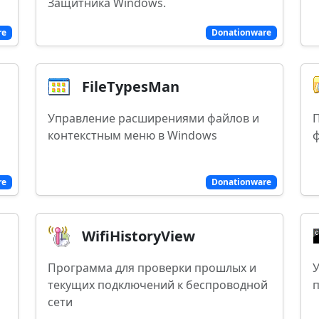
Защитника Windows.
re
Donationware
FileTypesMan
Управление расширениями файлов и
П
контекстным меню в Windows
ф
re
Donationware
WifiHistoryView
Программа для проверки прошлых и
У
текущих подключений к беспроводной
п
сети