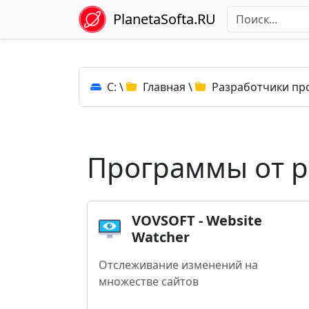
PlanetaSofta.RU
C:
\
Главная
\
Разработчики пр
Программы от р
VOVSOFT - Website
Watcher
Отслеживание изменений на
множестве сайтов