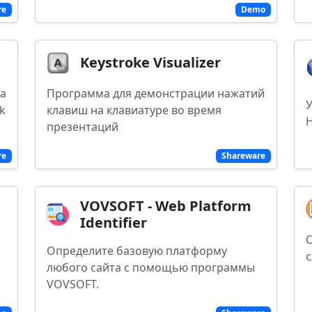
re
Demo
Keystroke Visualizer
ка
Программа для демонстрации нажатий
k
клавиш на клавиатуре во время
H
презентаций
re
Shareware
VOVSOFT - Web Platform
Identifier
Определите базовую платформу
с
любого сайта с помощью программы
VOVSOFT.