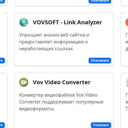
mo
Shareware
VOVSOFT - Link Analyzer
Упрощает анализ веб-сайтов и
П
предоставляет информацию о
и
неработающих ссылках.
re
Shareware
Vov Video Converter
Конвертер видеофайлов Vov Video
П
Converter поддерживает популярные
в
видеоформаты.
T
re
Freeware