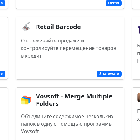
mo
Demo
Retail Barcode
з
Отслеживайте продажи и
Б
контролируйте перемещение товаров
п
в кредит
F
re
Shareware
Vovsoft - Merge Multiple
Folders
П
Объедините содержимое нескольких
х
папок в одну с помощью программы
Vovsoft.