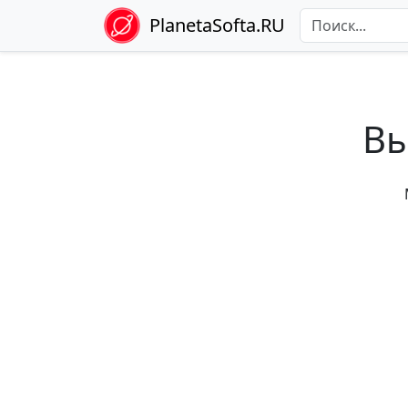
PlanetaSofta.RU
Вы