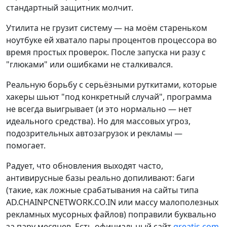
стандартный защитник молчит.
Утилита не грузит систему — на моём стареньком
ноутбуке ей хватало пары процентов процессора во
время простых проверок. После запуска ни разу с
"глюками" или ошибками не сталкивался.
Реальную борьбу с серьёзными руткитами, которые
хакеры шьют "под конкретный случай", программа
не всегда выигрывает (и это нормально — нет
идеального средства). Но для массовых угроз,
подозрительных автозагрузок и рекламы —
помогает.
Радует, что обновления выходят часто,
антивирусные базы реально допиливают: баги
(такие, как ложные срабатывания на сайты типа
AD.CHAINPCNETWORK.CO.IN или массу малополезных
рекламных мусорных файлов) поправили буквально
за пару месяцев. Есть официальный сайт
greatis.com