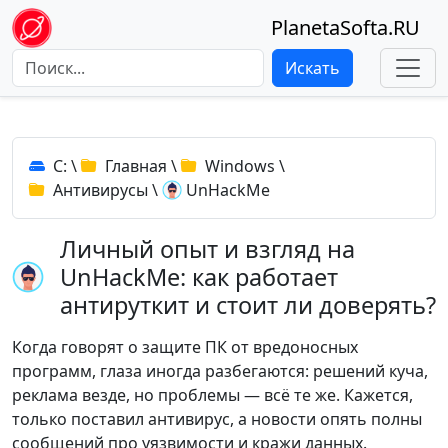
PlanetaSofta.RU
Искать
C:
\
Главная
\
Windows
\
Антивирусы
\
UnHackMe
Личный опыт и взгляд на
UnHackMe: как работает
антируткит и стоит ли доверять?
Когда говорят о защите ПК от вредоносных
программ, глаза иногда разбегаются: решений куча,
реклама везде, но проблемы — всё те же. Кажется,
только поставил антивирус, а новости опять полны
сообщений про уязвимости и кражи данных.