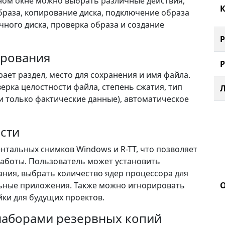
вном окне можно выбрать различные действия,
К
образа, копирование диска, подключение образа
очного диска, проверка образа и создание
ирования
ает раздел, место для сохранения и имя файла.
верка целостности файла, степень сжатия, тип
и только фактические данные), автоматическое
сти
нтальных снимков Windows и R-TT, что позволяет
работы. Пользователь может установить
ния, выбрать количество ядер процессора для
ьные приложения. Также можно игнорировать
йки для будущих проектов.
наборами резервных копий