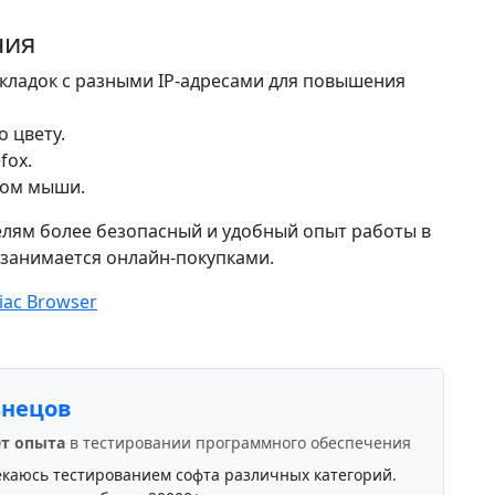
ния
кладок с разными IP-адресами для повышения
о цвету.
fox.
ком мыши.
елям более безопасный и удобный опыт работы в
о занимается онлайн-покупками.
iac Browser
знецов
ет опыта
в тестировании программного обеспечения
екаюсь тестированием софта различных категорий.