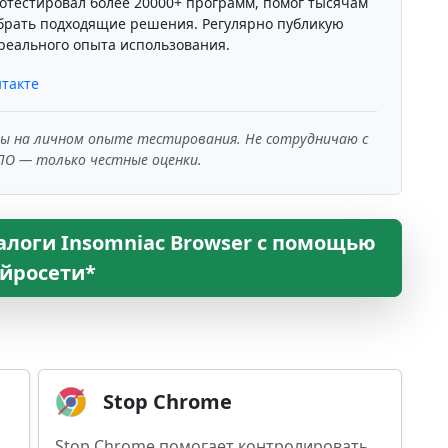
отестировал более 20000+ программ, помог тысячам
брать подходящие решения. Регулярно публикую
реального опыта использования.
такте
ны на личном опыте тестирования. Не сотрудничаю с
ПО — только честные оценки.
алоги Insomniac Browser с помощью
йросети*
Stop Chrome
Stop Chrome помогает контролировать