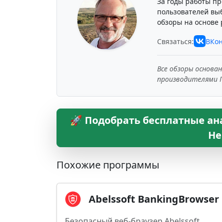
За годы работы пр
пользователей вы
обзоры на основе 
Связаться:
ВКон
Все обзоры основа
производителями 
🚀 Подобрать бесплатные ан
Не
Похожие программы
Abelssoft BankingBrowser
Безопасный веб-браузер Abelssoft