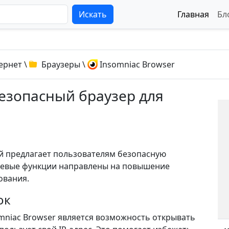
Искать
Главная
Бл
ернет
\
Браузеры
\
Insomniac Browser
Безопасный браузер для
ый предлагает пользователям безопасную
чевые функции направлены на повышение
ования.
ок
mniac Browser является возможность открывать