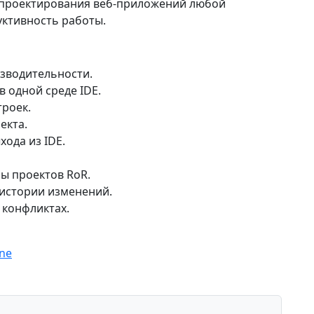
я проектирования веб-приложений любой
уктивность работы.
зводительности.
 одной среде IDE.
троек.
екта.
хода из IDE.
ы проектов RoR.
 истории изменений.
 конфликтах.
ne