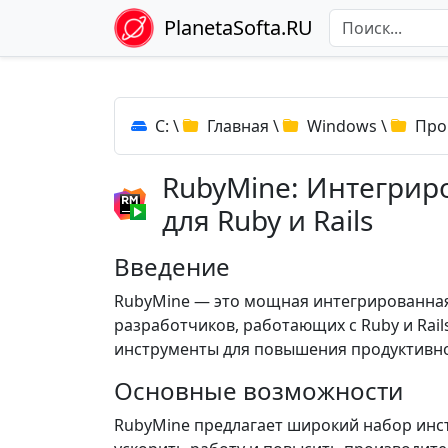
PlanetaSofta.RU
C:
\
Главная
\
Windows
\
Про
RubyMine: Интегрир
для Ruby и Rails
Введение
RubyMine — это мощная интегрированная 
разработчиков, работающих с Ruby и Rail
инструменты для повышения продуктивно
Основные возможности
RubyMine предлагает широкий набор инс