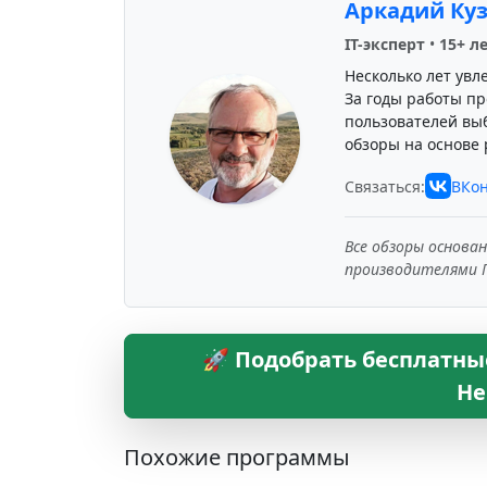
Аркадий Ку
IT-эксперт
•
15+ л
Несколько лет увл
За годы работы пр
пользователей вы
обзоры на основе 
Связаться:
ВКон
Все обзоры основа
производителями 
🚀 Подобрать бесплатны
Не
Похожие программы