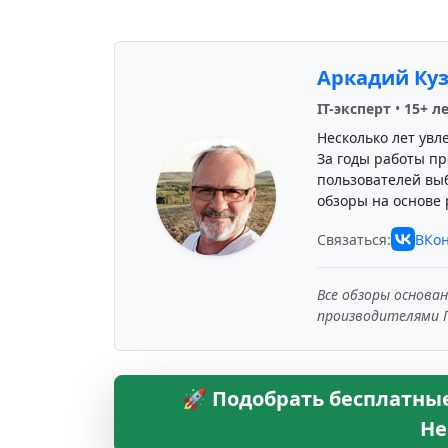
Аркадий Ку
IT-эксперт
•
15+ л
Несколько лет увл
За годы работы пр
пользователей вы
обзоры на основе 
Связаться:
ВКон
Все обзоры основа
производителями 
🚀 Подобрать бесплатны
Не