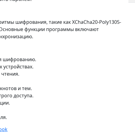
итмы шифрования, такие как XChaCha20-Poly1305-
х. Основные функции программы включают
инхронизацию.
ря шифрованию.
 устройствах.
 чтения.
нотов и тем.
рого доступа.
ции.
ля.
ook