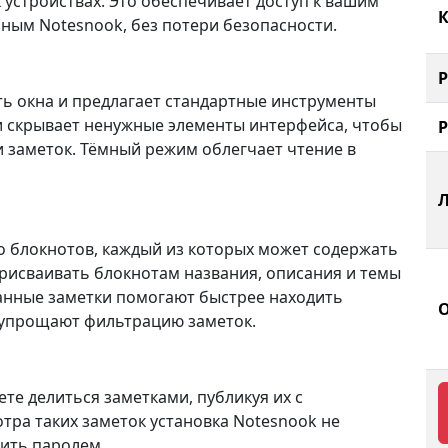
 устройствах. Это обеспечивает доступ к вашим
К
нным Notesnook, без потери безопасности.
ь окна и предлагает стандартные инструменты
и скрывает ненужные элементы интерфейса, чтобы
 заметок. Тёмный режим облегчает чтение в
о блокнотов, каждый из которых может содержать
присваивать блокнотам названия, описания и темы
ранные заметки помогают быстрее находить
и упрощают фильтрацию заметок.
е делиться заметками, публикуя их с
ра таких заметок установка Notesnook не
ить паролем.