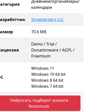
Дневники/органайзеры/
атегория
календари
Разработчик
Streetwriters LLC
Размер
70.6 MB
Demo / Trial /
Лицензия
Donationware / AGPL /
Freemium
Windows 11
Windows 10 64 bit
ОС
Windows 8 64 bit
Windows 7 64 bit
Нейросеть подберет аналоги
Notesnook