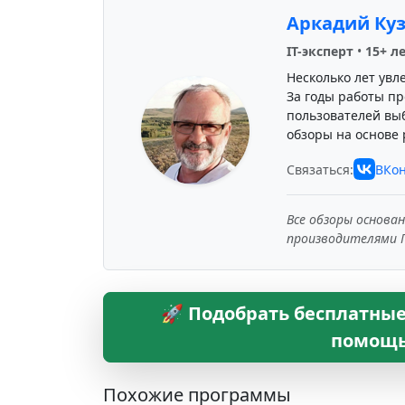
Аркадий Ку
IT-эксперт
•
15+ л
Несколько лет увл
За годы работы пр
пользователей вы
обзоры на основе 
Связаться:
ВКон
Все обзоры основа
производителями 
🚀 Подобрать бесплатные
помощь
Похожие программы