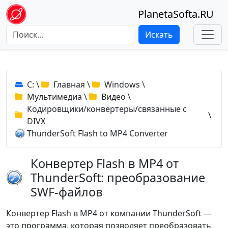
PlanetaSofta.RU
Искать
C:
\
Главная
\
Windows
\
Мультимедиа
\
Видео
\
Кодировщики/конвертеры/связанные с
\
DIVX
ThunderSoft Flash to MP4 Converter
Конвертер Flash в MP4 от
ThunderSoft: преобразование
SWF-файлов
Конвертер Flash в MP4 от компании ThunderSoft —
это программа, которая позволяет преобразовать