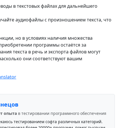
еводы в текстовых файлах для дальнейшего
лучайте аудиофайлы с произношением текста, что
ункции, но в условиях наличия множества
 приобретении программы остаётся за
ния текста в речь и экспорта файлов могут
 насколько они соответствуют вашим
anslator
знецов
ет опыта
в тестировании программного обеспечения
екаюсь тестированием софта различных категорий.
отестировал более 20000+ программ, помог тысячам