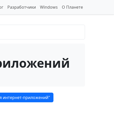
ог
Разработчики
Windows
О Планете
приложений
я интернет-приложений"