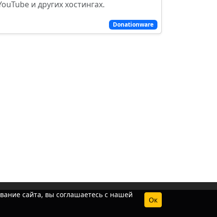
YouTube и других хостингах.
Donationware
вание сайта, вы соглашаетесь с нашей
Ок