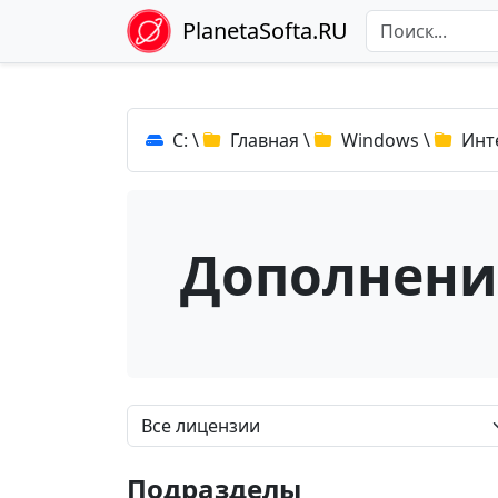
PlanetaSofta.RU
C:
\
Главная
\
Windows
\
Инт
Дополнени
Подразделы