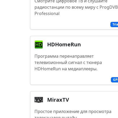
Смотрите цифровое ТВ и слушайте
радиостанции по всему миру с ProgDVB
Professional
Tri
HDHomeRun
Программа перенаправляет
телевизионный сигнал с тюнера
HDHomeRun на медиаплееры.
GP
MiraxTV
Простое приложение для просмотра
телеканалов онлайн