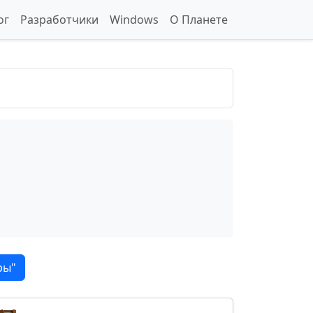
ог
Разработчики
Windows
О Планете
ры"