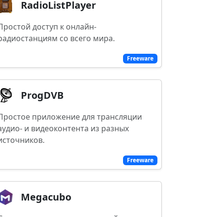
RadioListPlayer
Простой доступ к онлайн-
радиостанциям со всего мира.
Freeware
ProgDVB
Простое приложение для трансляции
аудио- и видеоконтента из разных
источников.
Freeware
Megacubo