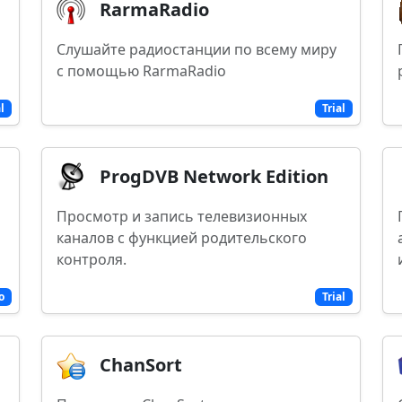
RarmaRadio
Слушайте радиостанции по всему миру
с помощью RarmaRadio
al
Trial
ProgDVB Network Edition
Просмотр и запись телевизионных
каналов с функцией родительского
контроля.
o
Trial
ChanSort