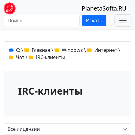
PlanetaSofta.RU
Искать
C:
\
Главная
\
Windows
\
Интернет
\
Чат
\
IRC-клиенты
IRC-клиенты