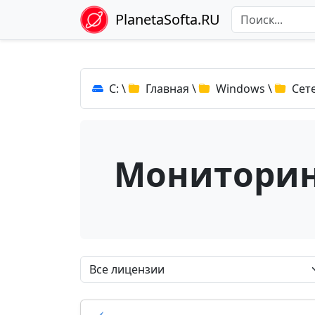
PlanetaSofta.RU
C:
\
Главная
\
Windows
\
Сет
Мониторин