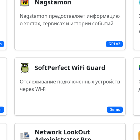
Nagstamon
Nagstamon предоставляет информацию
о хостах, сервисах и истории событий.
o
GPLv2
SoftPerfect WiFi Guard
Отслеживание подключённых устройств
через Wi-Fi
m
Demo
Network LookOut
Administrator Pro