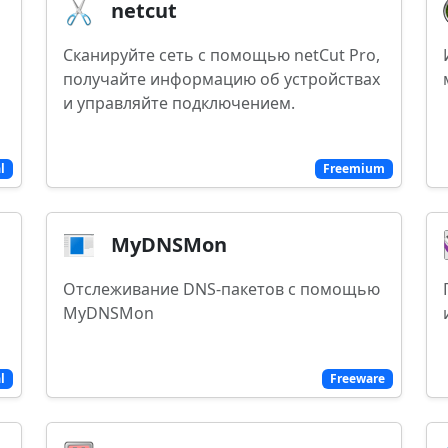
netcut
Сканируйте сеть с помощью netCut Pro,
получайте информацию об устройствах
и управляйте подключением.
al
Freemium
MyDNSMon
Отслеживание DNS-пакетов с помощью
MyDNSMon
al
Freeware