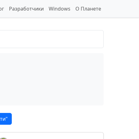
ог
Разработчики
Windows
О Планете
ти"