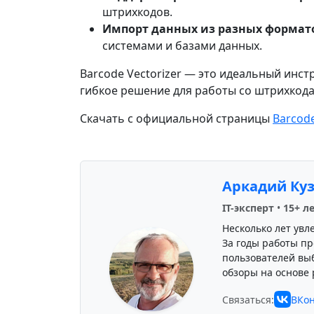
штрихкодов.
Импорт данных из разных формат
системами и базами данных.
Barcode Vectorizer — это идеальный инст
гибкое решение для работы со штрихкод
Скачать с официальной страницы
Barcode
Аркадий Ку
IT-эксперт
•
15+ л
Несколько лет увл
За годы работы пр
пользователей вы
обзоры на основе 
Связаться:
ВКон