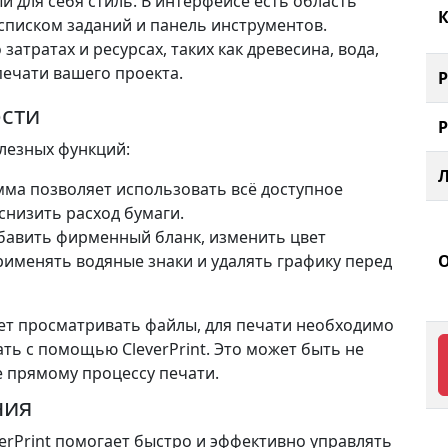
 для себя стиль. В интерфейсе есть область
К
списком заданий и панель инструментов.
 затратах и ресурсах, таких как древесина, вода,
печати вашего проекта.
сти
олезных функций:
мма позволяет использовать всё доступное
снизить расход бумаги.
бавить фирменный бланк, изменить цвет
рименять водяные знаки и удалять графику перед
ет просматривать файлы, для печати необходимо
ть с помощью CleverPrint. Это может быть не
ее прямому процессу печати.
ния
erPrint помогает быстро и эффективно управлять