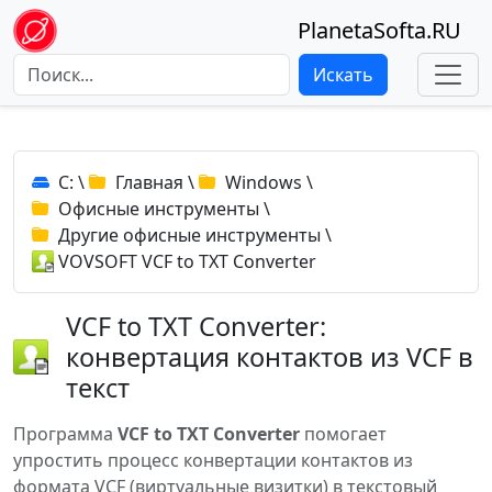
PlanetaSofta.RU
Искать
C:
\
Главная
\
Windows
\
Офисные инструменты
\
Другие офисные инструменты
\
VOVSOFT VCF to TXT Converter
VCF to TXT Converter:
конвертация контактов из VCF в
текст
Программа
VCF to TXT Converter
помогает
упростить процесс конвертации контактов из
формата VCF (виртуальные визитки) в текстовый