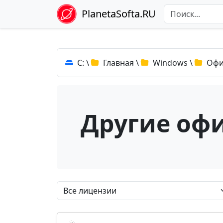
PlanetaSofta.RU
C:
\
Главная
\
Windows
\
Офи
Другие оф