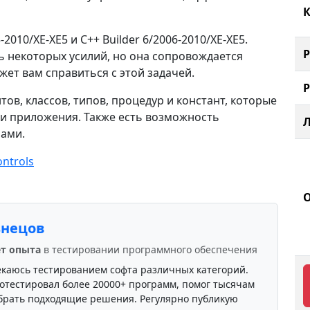
К
-2010/XE-XE5 и C++ Builder 6/2006-2010/XE-XE5.
 некоторых усилий, но она сопровождается
ет вам справиться с этой задачей.
в, классов, типов, процедур и констант, которые
 и приложения. Также есть возможность
нами.
ntrols
знецов
ет опыта
в тестировании программного обеспечения
екаюсь тестированием софта различных категорий.
отестировал более 20000+ программ, помог тысячам
брать подходящие решения. Регулярно публикую