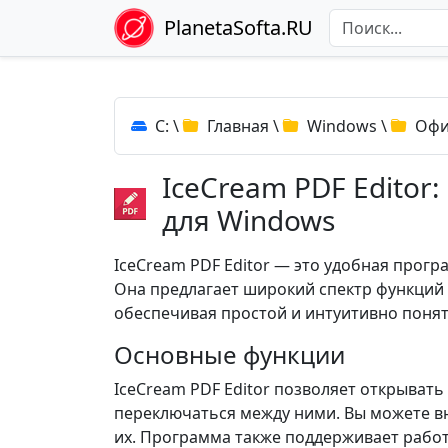
PlanetaSofta.RU
C:
\
Главная
\
Windows
\
Офи
IceCream PDF Editor
для Windows
IceCream PDF Editor — это удобная прогр
Она предлагает широкий спектр функций 
обеспечивая простой и интуитивно поня
Основные функции
IceCream PDF Editor позволяет открыват
переключаться между ними. Вы можете в
их. Программа также поддерживает работ