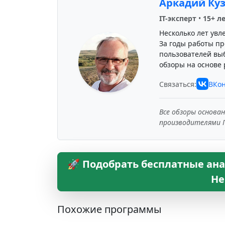
Аркадий Ку
IT-эксперт
•
15+ л
Несколько лет увл
За годы работы пр
пользователей вы
обзоры на основе 
Связаться:
ВКон
Все обзоры основа
производителями 
🚀 Подобрать бесплатные ана
Не
Похожие программы