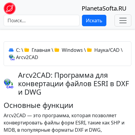
PlanetaSofta.RU
Искать
C:
\
Главная
\
Windows
\
Наука/CAD
\
Arcv2CAD
Arcv2CAD: Программа для
конвертации файлов ESRI в DXF
и DWG
Основные функции
Arcv2CAD — это программа, которая позволяет
конвертировать файлы форм ESRI, такие как SHP и
MDB, в популярные форматы DXF и DWG,