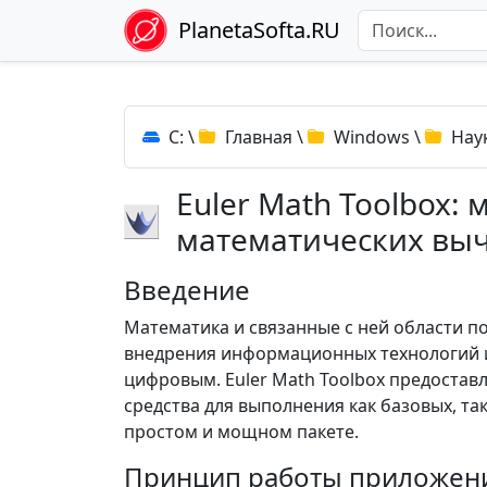
PlanetaSofta.RU
C:
\
Главная
\
Windows
\
Нау
Euler Math Toolbox:
математических вы
Введение
Математика и связанные с ней области 
внедрения информационных технологий и
цифровым. Euler Math Toolbox предоста
средства для выполнения как базовых, т
простом и мощном пакете.
Принцип работы приложен