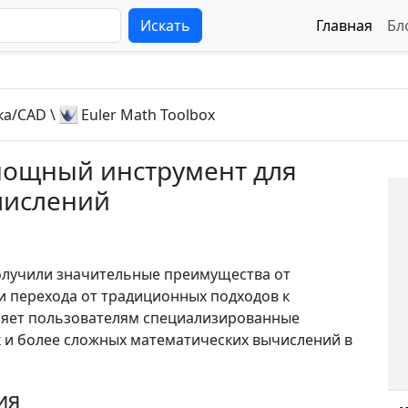
Искать
Главная
Бл
ка/CAD
\
Euler Math Toolbox
 мощный инструмент для
числений
получили значительные преимущества от
 перехода от традиционных подходов к
вляет пользователям специализированные
ак и более сложных математических вычислений в
ия