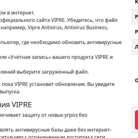
К
ом в интернет.
 официального сайта VIPRE. Убедитесь, что файл
апример, Vipre Antivirus, Antivirus Business,
мпьютер, где необходимо обновить антивирусные
ле «Учётная запись» вашего продукта VIPRE и
делений выберите загруженный файл.
 пока VIPRE установит обновления. Вы увидите
выпуска.
ия VIPRE
печивает защиту от новых угроз без
овлять антивирусные базы даже без интернет-
ситуациях с ограниченным доступом к сети.