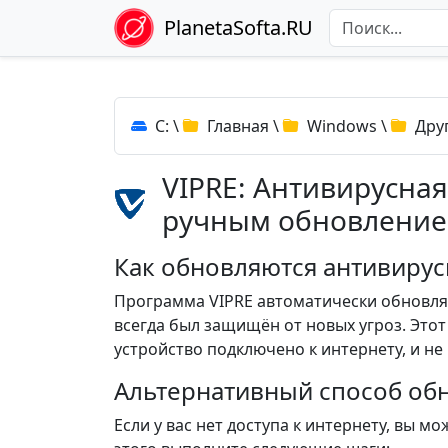
PlanetaSofta.RU
C:
\
Главная
\
Windows
\
Дру
VIPRE: Антивирусная
ручным обновлени
Как обновляются антивиру
Программа VIPRE автоматически обновля
всегда был защищён от новых угроз. Это
устройство подключено к интернету, и не
Альтернативный способ об
Если у вас нет доступа к интернету, вы 