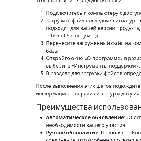
этого выполните следующие шаги:
Подключитесь к компьютеру с доступ
Загрузите файл последних сигнатур с
подходит для вашей версии продукта, н
Internet Security и т.д.
Перенесите загруженный файл на ко
базы.
Откройте окно «О программе» в разде
выберите «Инструменты поддержки».
В разделе для загрузки файлов опре
После выполнения этих шагов подождите,
информацию о версии сигнатур и дату их 
Преимущества использован
Автоматическое обновление
: Обес
необходимости вашего участия.
Ручное обновление
: Позволяет обн
соединения, что особенно полезно в 