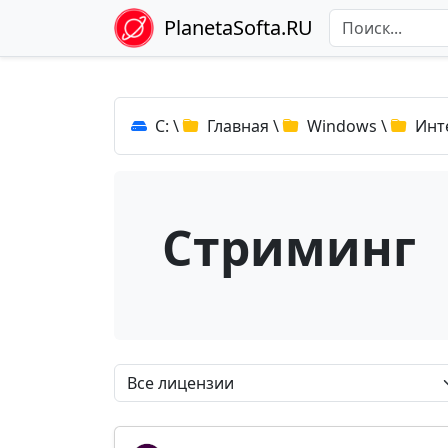
PlanetaSofta.RU
C:
\
Главная
\
Windows
\
Инт
Стриминг