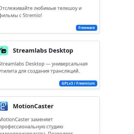
Отслеживайте любимые телешоу и
фильмы с Stremio!
Freeware
Streamlabs Desktop
Streamlabs Desktop — универсальная
утилита для создания трансляций.
GPLv3 / Freemium
MotionCaster
MotionCaster заменяет
профессиональную студию
видеопроизводства. Позволяет