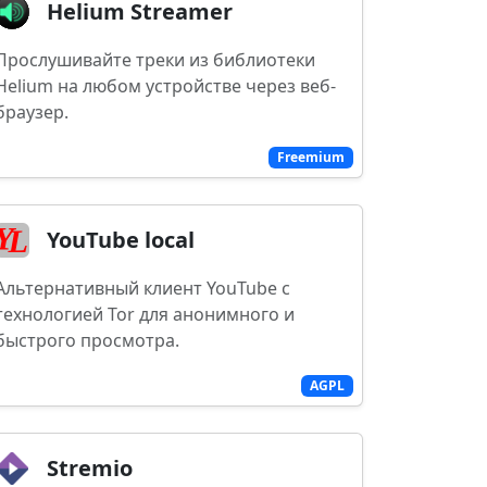
Helium Streamer
Прослушивайте треки из библиотеки
Helium на любом устройстве через веб-
браузер.
Freemium
YouTube local
Альтернативный клиент YouTube с
технологией Tor для анонимного и
быстрого просмотра.
AGPL
Stremio