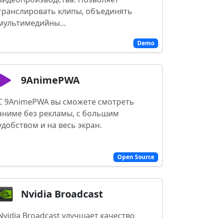
транслировать клипы, объединять
мультимедийны...
Demo
9AnimePWA
С 9AnimePWA вы сможете смотреть
аниме без рекламы, с большим
удобством и на весь экран.
Open Source
Nvidia Broadcast
Nvidia Broadcast улучшает качество