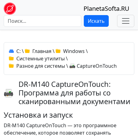
PlanetaSofta.RU
Искать
C:
\
Главная
\
Windows
\
Системные утилиты
\
Разное для системы
\
CaptureOnTouch
DR-M140 CaptureOnTouch:
Программа для работы со
сканированными документами
Установка и запуск
DR-M140 CaptureOnTouch — это программное
обеспечение, которое позволяет сохранять