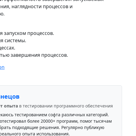
ния, наглядности процессов и
ю.
я запуском процессов.
я системы.
ессах.
тью завершения процессов.
on
знецов
ет опыта
в тестировании программного обеспечения
екаюсь тестированием софта различных категорий.
отестировал более 20000+ программ, помог тысячам
брать подходящие решения. Регулярно публикую
реального опыта использования.