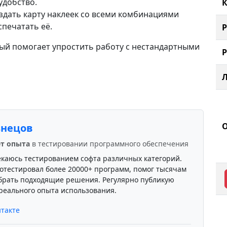
удобство.
К
дать карту наклеек со всеми комбинациями
спечатать её.
ый помогает упростить работу с нестандартными
знецов
ет опыта
в тестировании программного обеспечения
екаюсь тестированием софта различных категорий.
отестировал более 20000+ программ, помог тысячам
брать подходящие решения. Регулярно публикую
реального опыта использования.
такте