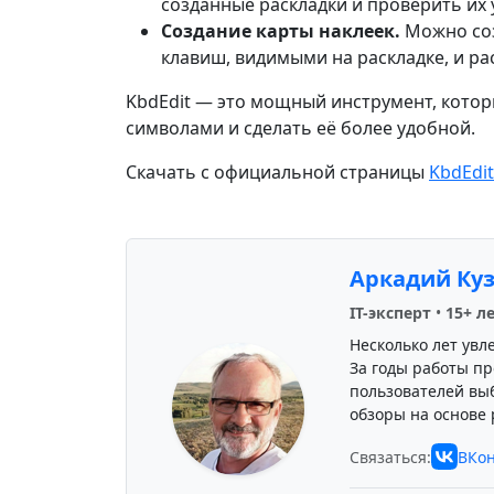
созданные раскладки и проверить их 
Создание карты наклеек.
Можно соз
клавиш, видимыми на раскладке, и ра
KbdEdit — это мощный инструмент, котор
символами и сделать её более удобной.
Скачать с официальной страницы
KbdEdit
Аркадий Ку
IT-эксперт
•
15+ л
Несколько лет увл
За годы работы пр
пользователей вы
обзоры на основе 
Связаться:
ВКон