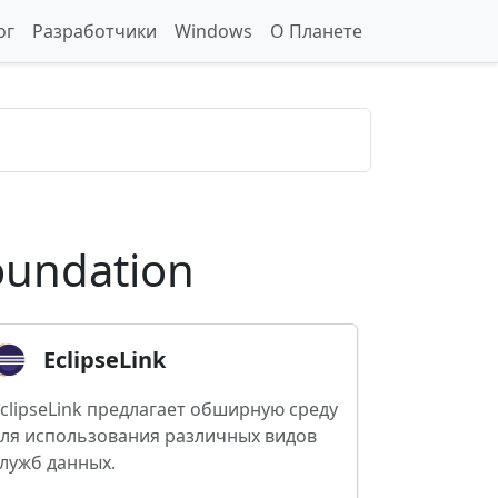
ог
Разработчики
Windows
О Планете
oundation
EclipseLink
clipseLink предлагает обширную среду
ля использования различных видов
лужб данных.