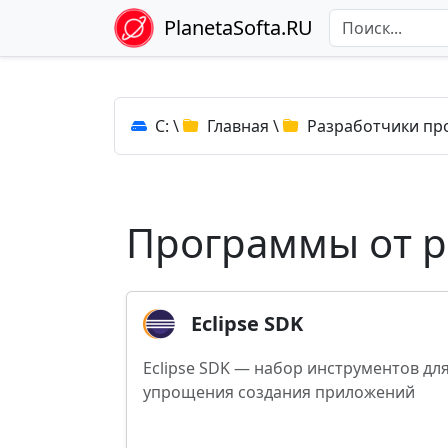
PlanetaSofta.RU
C:
\
Главная
\
Разработчики пр
Программы от ра
Eclipse SDK
Eclipse SDK — набор инструментов дл
упрощения создания приложений