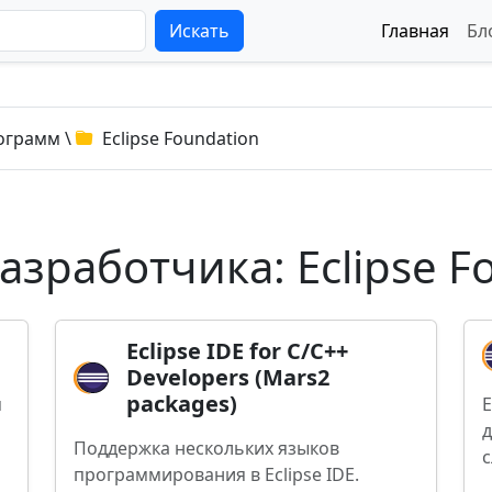
Искать
Главная
Бл
ограмм
\
Eclipse Foundation
зработчика: Eclipse F
Eclipse IDE for C/C++
Developers (Mars2
packages)
я
E
д
Поддержка нескольких языков
с
программирования в Eclipse IDE.