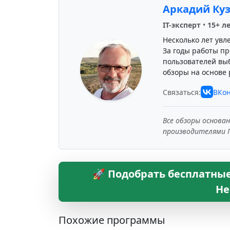
Аркадий Ку
IT-эксперт
•
15+ л
Несколько лет увл
За годы работы пр
пользователей вы
обзоры на основе 
Связаться:
ВКон
Все обзоры основа
производителями 
🚀 Подобрать бесплатные
Не
Похожие программы