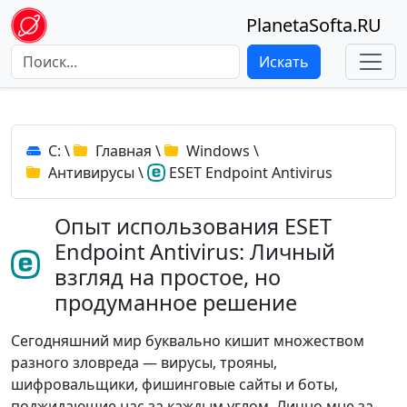
PlanetaSofta.RU
Искать
C:
\
Главная
\
Windows
\
Антивирусы
\
ESET Endpoint Antivirus
Опыт использования ESET
Endpoint Antivirus: Личный
взгляд на простое, но
продуманное решение
Сегодняшний мир буквально кишит множеством
разного зловреда — вирусы, трояны,
шифровальщики, фишинговые сайты и боты,
поджидающие нас за каждым углом. Лично мне за