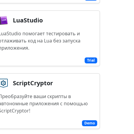
LuaStudio
LuaStudio помогает тестировать и
отлаживать код на Lua без запуска
приложения.
Trial
ScriptCryptor
Преобразуйте ваши скрипты в
автономные приложения с помощью
ScriptCryptor!
Demo