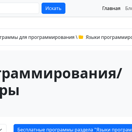
Искать
Главная
Бл
граммы для программирования
\
Языки программир
граммирования/
оры
Бесплатные программы раздела "Языки програ