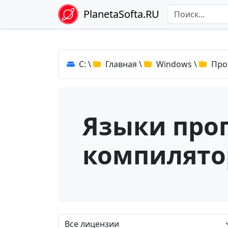
PlanetaSofta.RU
C:
\
Главная
\
Windows
\
Про
Языки про
компилят