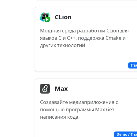
CLion
Мощная среда разработки CLion для
языков C и C++, поддержка Cmake и
других технологий
Tri
Max
Создавайте медиаприложения с
помощью программы Max без
написания кода.
Demo / Tria