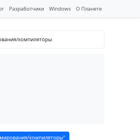
ог
Разработчики
Windows
О Планете
ования/компиляторы
ммирования/компиляторы"