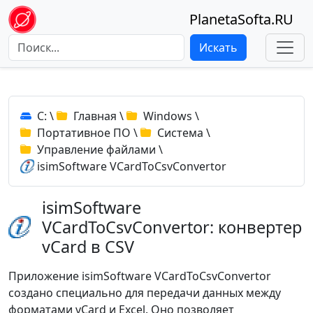
PlanetaSofta.RU
Искать
C:
\
Главная
\
Windows
\
Портативное ПО
\
Система
\
Управление файлами
\
isimSoftware VCardToCsvConvertor
isimSoftware
VCardToCsvConvertor: конвертер
vCard в CSV
Приложение isimSoftware VCardToCsvConvertor
создано специально для передачи данных между
форматами vCard и Excel. Оно позволяет