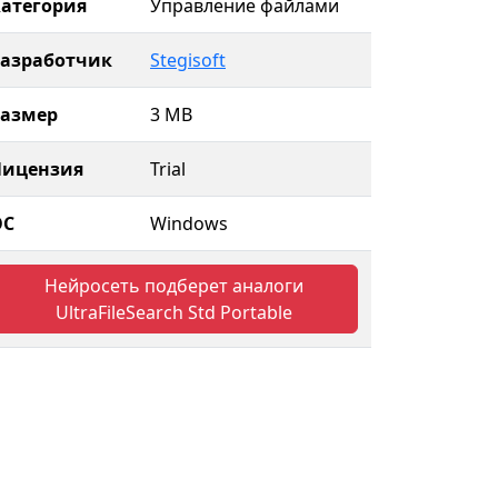
атегория
Управление файлами
Разработчик
Stegisoft
Размер
3 MB
Лицензия
Trial
ОС
Windows
Нейросеть подберет аналоги
UltraFileSearch Std Portable