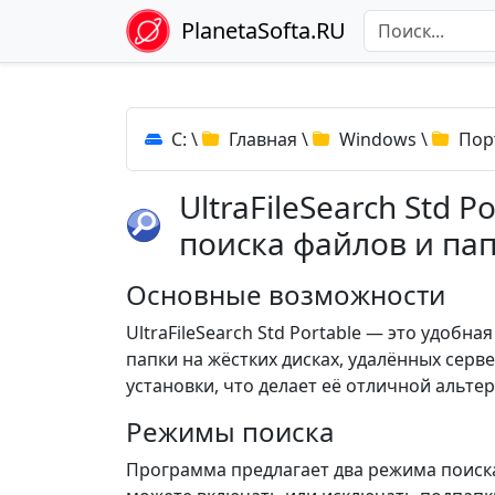
PlanetaSofta.RU
C:
\
Главная
\
Windows
\
Пор
UltraFileSearch Std P
поиска файлов и па
Основные возможности
UltraFileSearch Std Portable — это удобн
папки на жёстких дисках, удалённых серв
установки, что делает её отличной альте
Режимы поиска
Программа предлагает два режима поиска