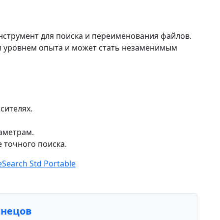
 инструмент для поиска и переименования файлов.
м уровнем опыта и может стать незаменимым
сителях.
аметрам.
 точного поиска.
leSearch Std Portable
знецов