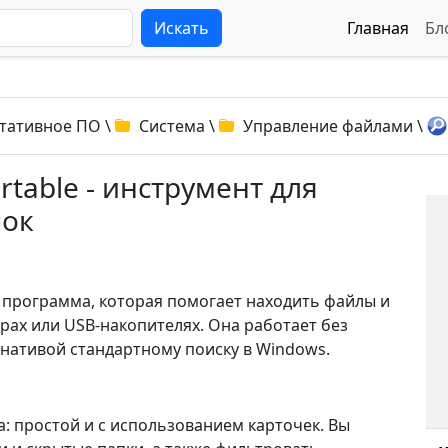
Искать
Главная
Бл
тативное ПО
\
Система
\
Управление файлами
\
ortable - инструмент для
пок
ая программа, которая помогает находить файлы и
ерах или USB-накопителях. Она работает без
рнативой стандартному поиску в Windows.
: простой и с использованием карточек. Вы