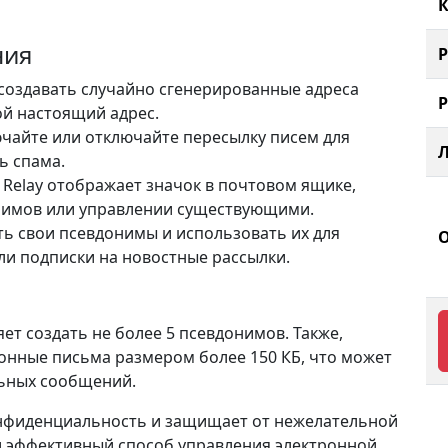
К
ния
 создавать случайно сгенерированные адреса
ой настоящий адрес.
ючайте или отключайте пересылку писем для
ь спама.
ox Relay отображает значок в почтовом ящике,
нимов или управлении существующими.
ть свои псевдонимы и использовать их для
или подписки на новостные рассылки.
ляет создать не более 5 псевдонимов. Также,
онные письма размером более 150 КБ, что может
льных сообщений.
конфиденциальность и защищает от нежелательной
и эффективный способ управления электронной