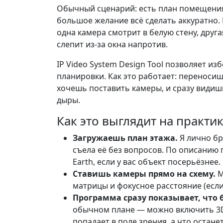
Обычный сценарий: есть план помещения, 
большое желание всё сделать аккуратно. 
одна камера смотрит в белую стену, друга
слепит из-за окна напротив.
IP Video System Design Tool позволяет и
планировки. Как это работает: переноси
хочешь поставить камеры, и сразу видишь
дыры.
Как это выглядит на практи
Загружаешь план этажа.
Я лично бр
съела её без вопросов. По описанию 
Earth, если у вас объект посерьёзнее.
Ставишь камеры прямо на схему.
М
матрицы и фокусное расстояние (если
Программа сразу показывает, что 
обычном плане — можно включить 3D
попадает в поле зрения, а что остане