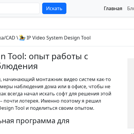
Искать
Главная
Бл
ка/CAD
\
IP Video System Design Tool
gn Tool: опыт работы с
блюдения
й, начинающий монтажник видео систем как-то
амеры наблюдения дома или в офисе, чтобы не
как всегда начал искать софт для решения этой
з – почти лотерея. Именно поэтому я решил
esign Tool и поделиться своим опытом.
ьная программа для