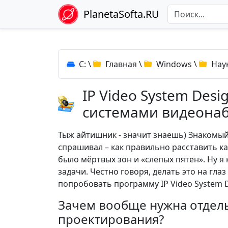
PlanetaSofta.RU
C:
\
Главная
\
Windows
\
Нау
IP Video System Desi
системами видеона
Тыж айтишник - значит знаешь) Знакомы
спрашивал – как правильно расставить к
было мёртвых зон и «слепых пятен». Ну я 
задачи. Честно говоря, делать это на гла
попробовать программу IP Video System D
Зачем вообще нужна отдел
проектирования?