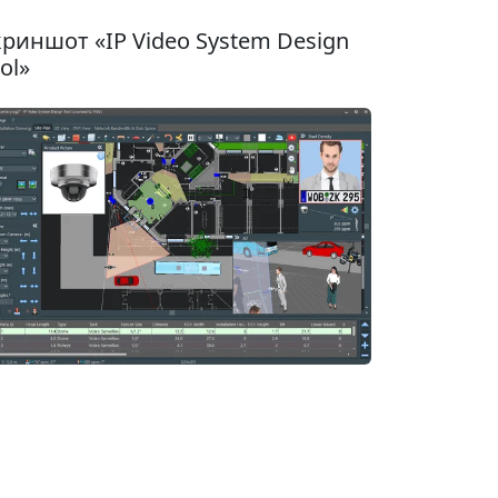
риншот «IP Video System Design
ol»