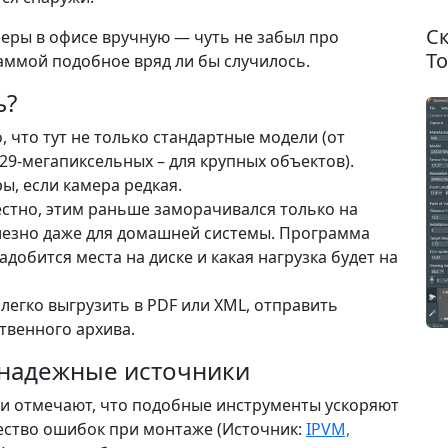
Ск
меры в офисе вручную — чуть не забыл про
To
раммой подобное вряд ли бы случилось.
ь?
 что тут не только стандартные модели (от
9-мегапиксельных – для крупных объектов).
, если камера редкая.
естно, этим раньше заморачивался только на
лезно даже для домашней системы. Программа
добится места на диске и какая нагрузка будет на
легко выгрузить в PDF или XML, отправить
твенного архива.
 надежные источники
и отмечают, что подобные инструменты ускоряют
ество ошибок при монтаже (Источник:
IPVM,