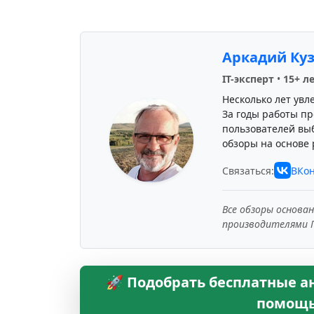
Аркадий Ку
IT-эксперт
•
15+ л
Несколько лет увл
За годы работы пр
пользователей вы
обзоры на основе 
Связаться:
ВКон
Все обзоры основа
производителями 
🚀 Подобрать бесплатные ана
помощь