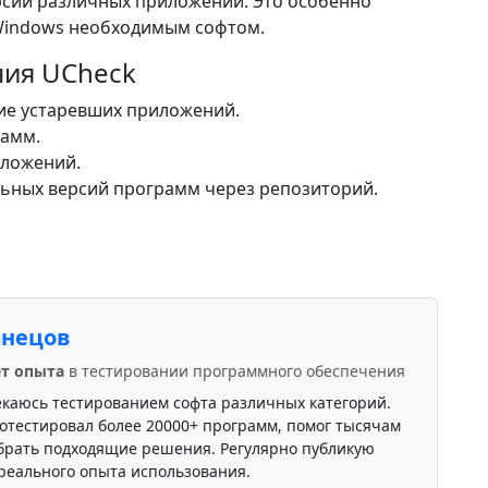
рсии различных приложений. Это особенно
Windows необходимым софтом.
ия UCheck
ие устаревших приложений.
рамм.
иложений.
льных версий программ через репозиторий.
знецов
ет опыта
в тестировании программного обеспечения
екаюсь тестированием софта различных категорий.
отестировал более 20000+ программ, помог тысячам
брать подходящие решения. Регулярно публикую
реального опыта использования.