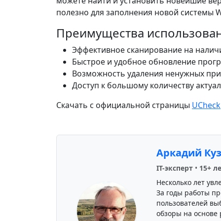
можете найти и установить новейшие ве
полезно для заполнения новой системы 
Преимущества использован
Эффективное сканирование на налич
Быстрое и удобное обновление прог
Возможность удаления ненужных пр
Доступ к большому количеству актуа
Скачать с официальной страницы
UCheck
Аркадий Ку
IT-эксперт
•
15+ л
Несколько лет увл
За годы работы пр
пользователей вы
обзоры на основе 