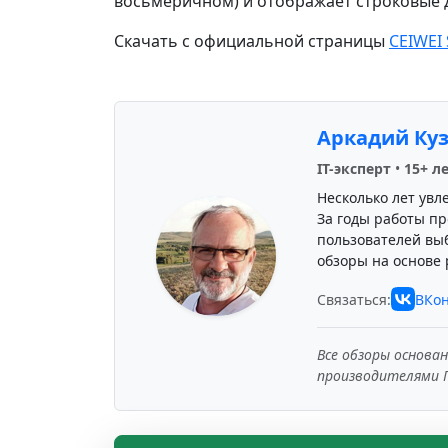
восьмеричном) и отображает строковые да
Скачать с официальной страницы
CEIWEI 
Аркадий Ку
IT-эксперт
•
15+ л
Несколько лет увл
За годы работы пр
пользователей вы
обзоры на основе 
Связаться:
ВКон
Все обзоры основа
производителями 