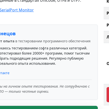
нные в стандартах Unicode, UTF8 и UTF7.
К
SerialPort Monitor
знецов
ет опыта
в тестировании программного обеспечения
екаюсь тестированием софта различных категорий.
отестировал более 20000+ программ, помог тысячам
брать подходящие решения. Регулярно публикую
реального опыта использования.
такте
ны на личном опыте тестирования. Не сотрудничаю с
ПО — только честные оценки.