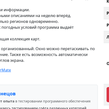
К
ии информации.
ными описаниями на неделю вперёд.
олько регионов одновременно.
 погодных условий программа выдаёт
щая коллекция карт.
 организованный. Окно можно перетаскивать по
ение. Также есть возможность автоматически
углов экрана.
rMate
знецов
ет опыта
в тестировании программного обеспечения
екаюсь тестированием софта различных категорий.