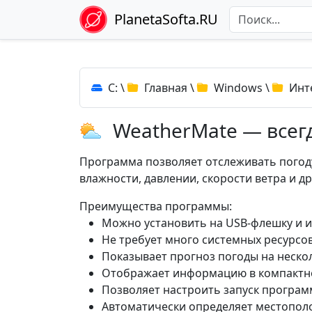
PlanetaSofta.RU
C:
\
Главная
\
Windows
\
Инт
WeatherMate — всег
Программа позволяет отслеживать погоду
влажности, давлении, скорости ветра и д
Преимущества программы:
Можно установить на USB-флешку и 
Не требует много системных ресурсов
Показывает прогноз погоды на нескол
Отображает информацию в компактном
Позволяет настроить запуск програм
Автоматически определяет местополо