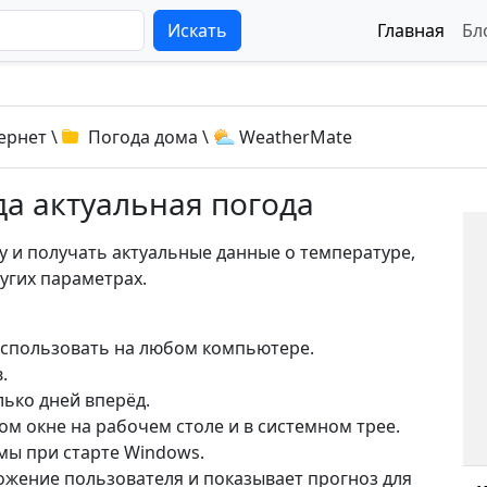
Искать
Главная
Бл
ернет
\
Погода дома
\
WeatherMate
да актуальная погода
 и получать актуальные данные о температуре,
ругих параметрах.
использовать на любом компьютере.
.
ько дней вперёд.
 окне на рабочем столе и в системном трее.
мы при старте Windows.
жение пользователя и показывает прогноз для