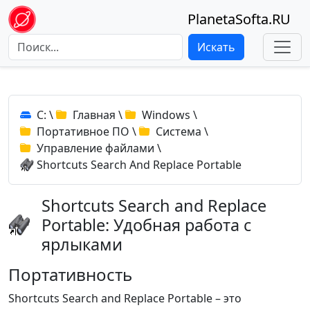
PlanetaSofta.RU
Искать
C:
\
Главная
\
Windows
\
Портативное ПО
\
Система
\
Управление файлами
\
Shortcuts Search And Replace Portable
Shortcuts Search and Replace
Portable: Удобная работа с
ярлыками
Портативность
Shortcuts Search and Replace Portable – это