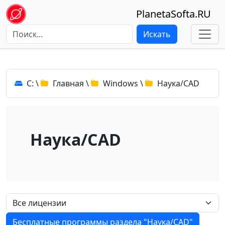
PlanetaSofta.RU
Искать
C:
\
Главная
\
Windows
\
Наука/CAD
Наука/CAD
Бесплатные программы раздела "Наука/CAD"