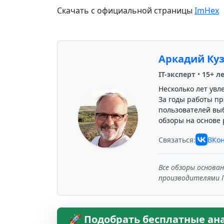
Скачать с официальной страницы
ImHex
Аркадий Ку
IT-эксперт
•
15+ л
Несколько лет увл
За годы работы пр
пользователей вы
обзоры на основе 
Связаться:
ВКон
Все обзоры основа
производителями 
🚀 Подобрать бесплатные ан