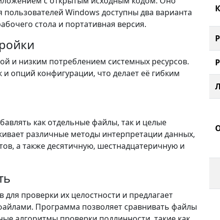
иложением с открытым исходным кодом. Оно
К
ля пользователей Windows доступны два варианта
абочего стола и портативная версия.
тройки
ой и низким потреблением системных ресурсов.
 и опций конфигурации, что делает её гибким
авлять как отдельные файлы, так и целые
живает различные методы интерпретации данных,
ов, а также десятичную, шестнадцатеричную и
ть
 для проверки их целостности и предлагает
файлами. Программа позволяет сравнивать файлы
ные алгоритмы проверки подлинности, такие как