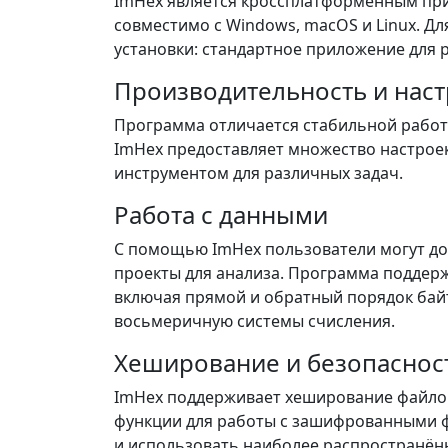
ImHex является кроссплатформенным пр
совместимо с Windows, macOS и Linux. Д
установки: стандартное приложение для р
Производительность и нас
Программа отличается стабильной работ
ImHex предоставляет множество настроек
инструментом для различных задач.
Работа с данными
С помощью ImHex пользователи могут доб
проекты для анализа. Программа поддер
включая прямой и обратный порядок байт
восьмеричную системы счисления.
Хеширование и безопаснос
ImHex поддерживает хеширование файлов
функции для работы с зашифрованными 
и использовать наиболее распространён